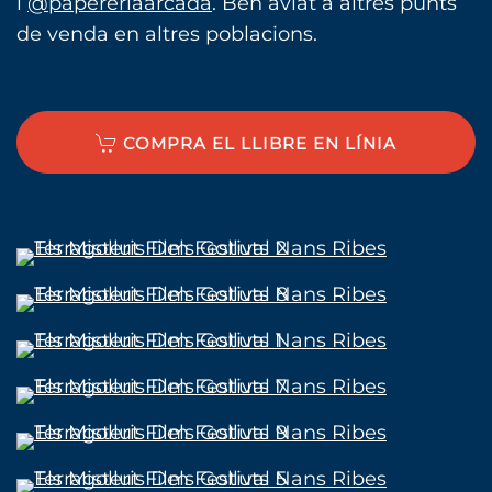
i
@papereriaarcada
. Ben aviat a altres punts
de venda en altres poblacions.
COMPRA EL LLIBRE EN LÍNIA