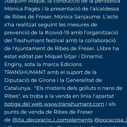
Joaquim Roqué, la conducció de la periodista
Mònica Pagès i la presentació de l'alcaldessa
de Ribes de Freser, Mònica Sanjaume. L'acte
s'ha realitzat seguint les mesures de
prevenció de la #covid-19 amb l'organització
del Trashumant festival amb la col·laboració
de l'Ajuntament de Ribes de Freser. Llibre ha
estat editat per Miquel Sitjar i Dinamic
Enginy, sota la marca Edicions
TRANSHUMANT amb el suport de la
Diputació de Girona i la Generalitat de
Catalunya. "Els misteris dels golluts o nans de
Ribes", es troba a la venda en línia l'apartat
botiga del web www.transhumant.com
i als
punts de venda de Ribes de Freser
de
@ita_decoracio_i_complements
@pocacosa_