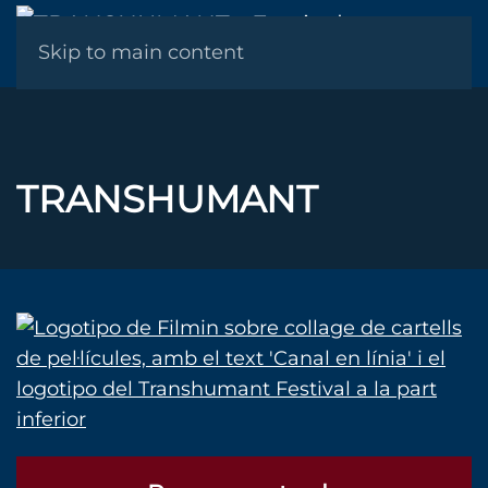
SERGI LÓPEZ I JÈSSICA PULLA EN LA SESSIÓ DE
MENÚ
Skip to main content
CLOENDA A L'ANTIC HOTEL BALNEARI DE
MONTAGUT
Llegeix més
TRANSHUMANT