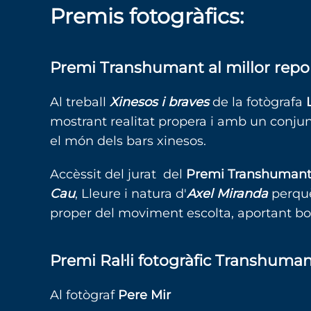
Premis fotogràfics:
Premi Transhumant al millor repo
Al treball
Xinesos i braves
de la fotògrafa
mostrant realitat propera i amb un conju
el món dels bars xinesos.
Accèssit del jurat del
Premi Transhumant a
Cau
, Lleure i natura d'
Axel Miranda
perquè
proper del moviment escolta, aportant bo
Premi Ral·li fotogràfic Transhumant
Al fotògraf
Pere Mir