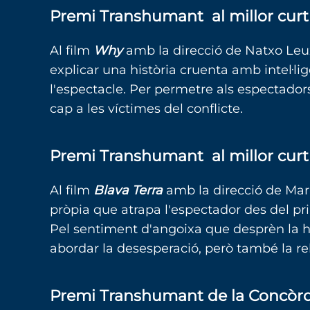
Premi Transhumant al millor cur
Al film
Why
amb la direcció de Natxo Leuz
explicar una història cruenta amb intel·li
l'espectacle. Per permetre als espectador
cap a les víctimes del conflicte.
Premi Transhumant al millor curt
Al film
Blava Terra
amb la direcció de Mari
pròpia que atrapa l'espectador des del p
Pel sentiment d'angoixa que desprèn la his
abordar la desesperació, però també la rebe
Premi Transhumant de la Concòr