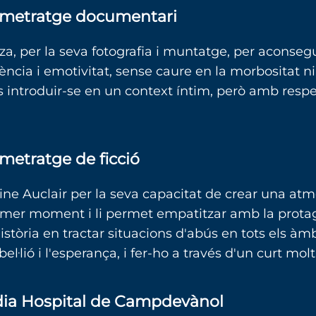
tmetratge documentari
a, per la seva fotografia i muntatge, per aconsegu
gència i emotivitat, sense caure en la morbositat n
s introduir-se en un context íntim, però amb resp
metratge de ficció
ne Auclair per la seva capacitat de crear una atm
rimer moment i li permet empatitzar amb la prota
tòria en tractar situacions d'abús en tots els àmb
l·lió i l'esperança, i fer-ho a través d'un curt molt
dia Hospital de Campdevànol