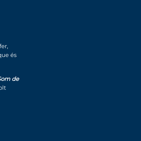
fer,
que és
Som de
lt