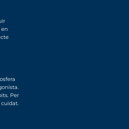
ir
i en
ecte
osfera
gonista.
its. Per
 cuidat.