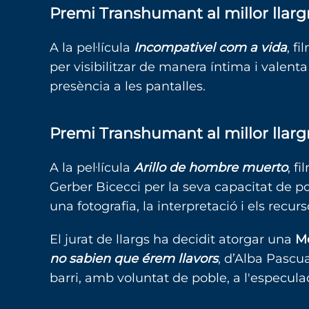
Premi Transhumant al millor lla
A la pel·lícula
Incompativel com a vida
, f
per visibilitzar de manera íntima i valen
presència a les pantalles.
Premi Transhumant al millor llarg
A la pel·lícula
Arillo de hombre muerto
, f
Gerber Bicecci per la seva capacitat de po
una fotografia, la interpretació i els recu
El jurat de llargs ha decidit atorgar una
Me
no sabien que érem llavors
, d’Alba Pascua
barri, amb voluntat de poble, a l'especula