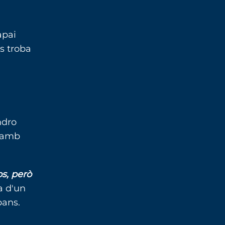
apai
s troba
ndro
a amb
os, però
a d'un
bans.