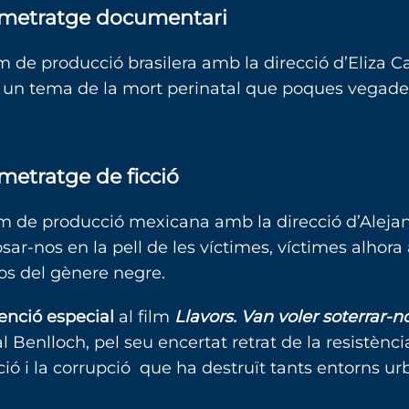
rgmetratge documentari
ilm de producció brasilera amb la direcció d’Eliza C
ta un tema de la mort perinatal que poques vegade
metratge de ficció
ilm de producció mexicana amb la direcció d’Aleja
sar-nos en la pell de les víctimes, víctimes alhor
rsos del gènere negre.
nció especial
al film
Llavors. Van voler soterrar-n
l Benlloch, pel seu encertat retrat de la resistènci
ció i la corrupció que ha destruït tants entorns ur