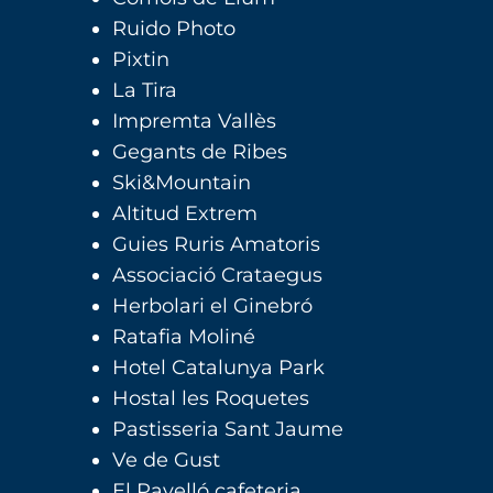
Ruido Photo
Pixtin
La Tira
Impremta Vallès
Gegants de Ribes
Ski&Mountain
Altitud Extrem
Guies Ruris Amatoris
Associació Crataegus
Herbolari el Ginebró
Ratafia Moliné
Hotel Catalunya Park
Hostal les Roquetes
Pastisseria Sant Jaume
Ve de Gust
El Pavelló cafeteria