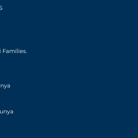
S
 Famílies.
unya
lunya