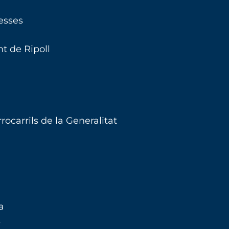
esses
t de Ripoll
ocarrils de la Generalitat
a
s