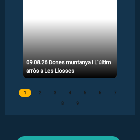
09.08.26 Dones muntanya i L'últim
arròs a Les Llosses
1
2
3
4
5
6
7
8
9