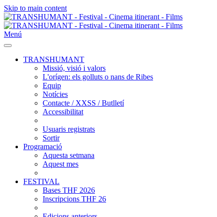
Skip to main content
Menú
TRANSHUMANT
Missió, visió i valors
L'orígen: els golluts o nans de Ribes
Equip
Notícies
Contacte / XXSS / Butlletí
Accessibilitat
Usuaris registrats
Sortir
Programació
Aquesta setmana
Aquest mes
FESTIVAL
Bases THF 2026
Inscripcions THF 26
Edicions anteriors