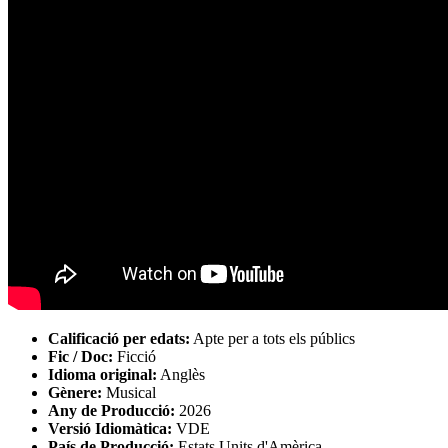
Calificació per edats:
Apte per a tots els públics
Fic / Doc:
Ficció
Idioma original:
Anglès
Gènere:
Musical
Any de Producció:
2026
Versió Idiomàtica:
VDE
País de Producció:
Estats Units d'Amèrica