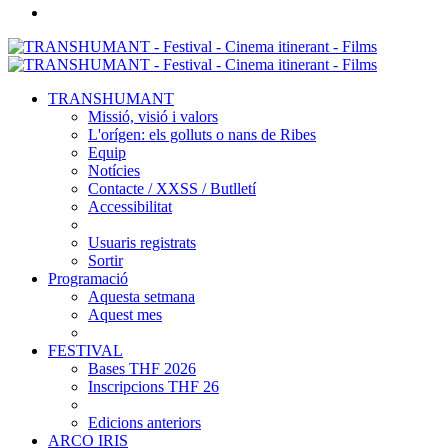
TRANSHUMANT
Missió, visió i valors
L'orígen: els golluts o nans de Ribes
Equip
Notícies
Contacte / XXSS / Butlletí
Accessibilitat
Usuaris registrats
Sortir
Programació
Aquesta setmana
Aquest mes
FESTIVAL
Bases THF 2026
Inscripcions THF 26
Edicions anteriors
ARCO IRIS