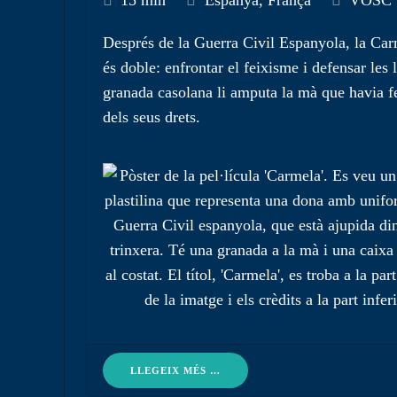
15 min
Espanya, França
VOSC
Després de la Guerra Civil Espanyola, la Carm
és doble: enfrontar el feixisme i defensar le
granada casolana li amputa la mà que havia fet
dels seus drets.
LLEGEIX MÉS …