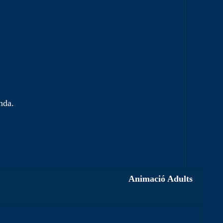
nda.
Animació Adults