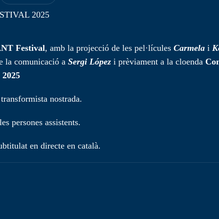
 Festival
, amb la projecció de les pel·lícules
Carmela
i
K
de la comunicació a
Sergi López
i prèviament a la cloenda
Con
l 2025
 transformista nostrada.
les persones assistents.
btitulat en directe en català.