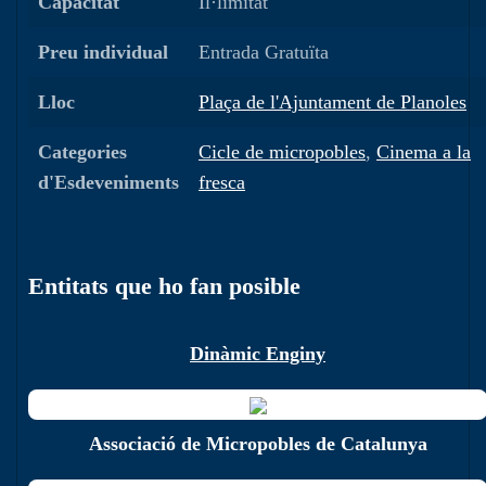
Capacitat
Il·limitat
Preu individual
Entrada Gratuïta
Lloc
Plaça de l'Ajuntament de Planoles
Categories
Cicle de micropobles
,
Cinema a la
d'Esdeveniments
fresca
Entitats que ho fan posible
Dinàmic Enginy
Associació de Micropobles de Catalunya