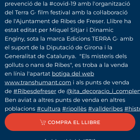
prevenció de la #covid-19 amb l'organització
del Terra G· film festival amb la col·laboració
de l'Ajuntament de Ribes de Freser. Llibre ha
estat editat per Miquel Sitjar i Dinamic
Enginy, sota la marca Edicions TERRA G· amb
el suport de la Diputació de Girona i la
Generalitat de Catalunya. "Els misteris dels
golluts o nans de Ribes", es troba a la venda
en línia l'apartat
botiga del web
www.transhumant.com
i als punts de venda
de
#Ribesdefreser
de
@ita_decoracio_i_comple
Ben aviat a altres punts de venda en altres
poblacions
#cultura
#ripollès
#vallderibes
#hist
COMPRA EL LLIBRE