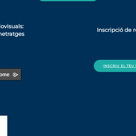
ovisuals
:
Inscripció de
r
metratges
INSCRIU EL TE