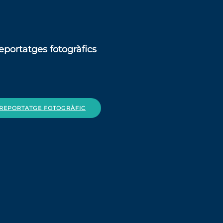
eportatges fotogràfics
U REPORTATGE FOTOGRÀFIC