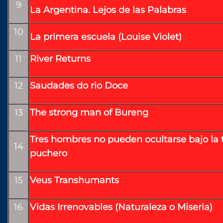
9
La Argentina. Lejos de las Palabras
10
La primera escuela (Louise Violet)
11
River Returns
12
Saudades do rio Doce
13
The strong man of Bureng
Tres hombres no pueden ocultarse bajo la 
14
puchero
15
Veus Transhumants
16
Vidas Irrenovables (Naturaleza o Miseria)