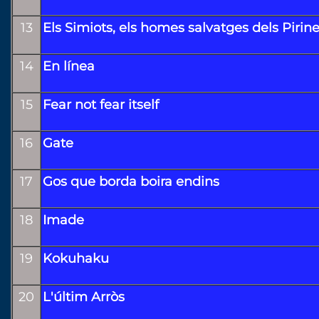
13
Els Simiots, els homes salvatges dels Pirin
14
En línea
15
Fear not fear itself
16
Gate
17
Gos que borda boira endins
18
Imade
19
Kokuhaku
20
L'últim Arròs