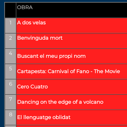
OBRA
1
A dos velas
2
Benvinguda mort
4
Buscant el meu propi nom
5
Cartapesta: Carnival of Fano - The Movie
6
Cero Cuatro
7
Dancing on the edge of a volcano
8
El llenguatge oblidat