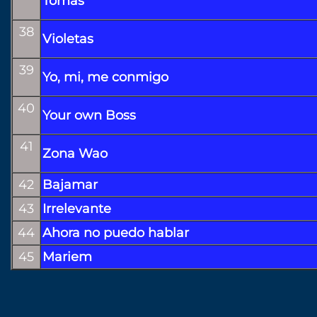
Tomàs
38
Violetas
39
Yo, mi, me conmigo
40
Your own Boss
41
Zona Wao
42
Bajamar
43
Irrelevante
44
Ahora no puedo hablar
45
Mariem