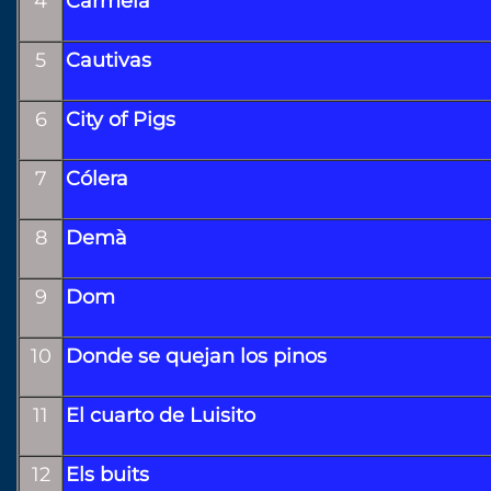
4
Carmela
5
Cautivas
6
City of Pigs
7
Cólera
8
Demà
9
Dom
10
Donde se quejan los pinos
11
El cuarto de Luisito
12
Els buits