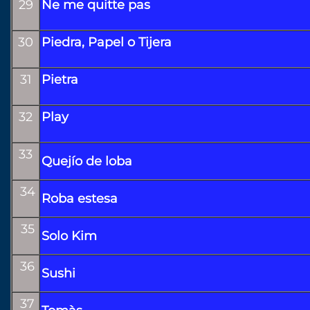
29
Ne me quitte pas
30
Piedra, Papel o Tijera
31
Pietra
32
Play
33
Quejío de loba
34
Roba estesa
35
Solo Kim
36
Sushi
37