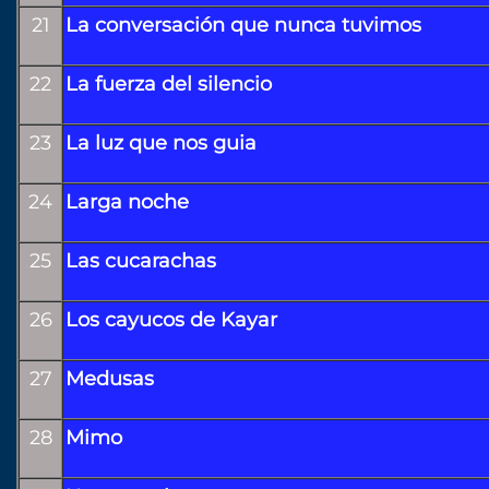
21
La conversación que nunca tuvimos
22
La fuerza del silencio
23
La luz que nos guia
24
Larga noche
25
Las cucarachas
26
Los cayucos de Kayar
27
Medusas
28
Mimo