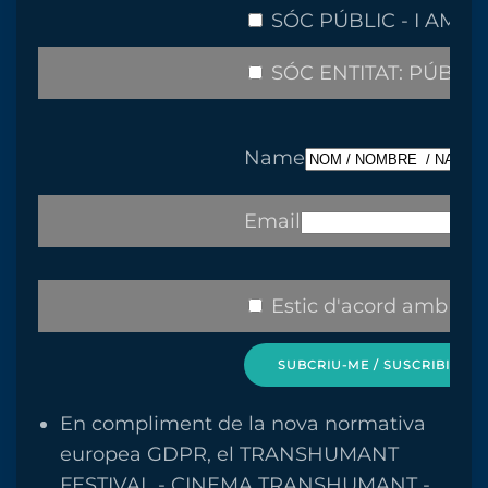
SÓC PÚBLIC - I AM S
SÓC ENTITAT: PÚBLI
Name
Email
Estic d'acord amb la
P
SUBCRIU-ME / SUSCRIBIRME 
En compliment de la nova normativa
europea GDPR, el TRANSHUMANT
FESTIVAL - CINEMA TRANSHUMANT -